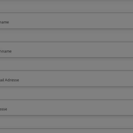
name
hname
ail Adresse
esse