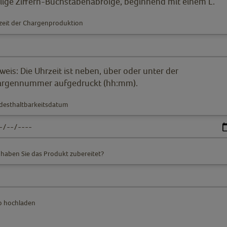
llige Ziffern-Buchstabenabfolge, beginnend mit einem L.
zeit der Chargenproduktion
weis: Die Uhrzeit ist neben, über oder unter der
rgennummer aufgedruckt (hh:mm).
desthaltbarkeitsdatum
 haben Sie das Produkt zubereitet?
o hochladen