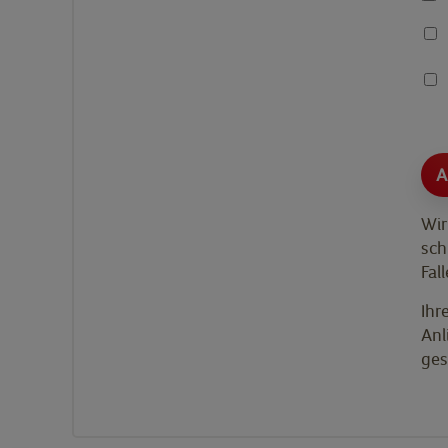
Wir
sch
Fal
Ihr
Anl
ges