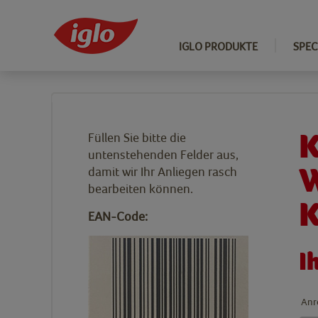
IGLO PRODUKTE
SPEC
Home
Kontakt
Kommunikation & Werbeaktivitäten
>
>
K
Füllen Sie bitte die
untenstehenden Felder aus,
W
damit wir Ihr Anliegen rasch
bearbeiten können.
K
EAN-Code:
I
Anr