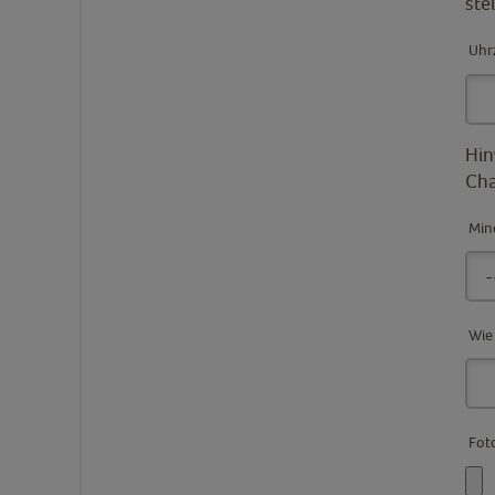
ste
Uhr
Hin
Cha
Min
Wie
Fot