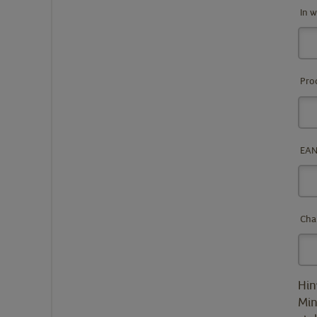
In 
Pro
EAN
Cha
Hin
Min