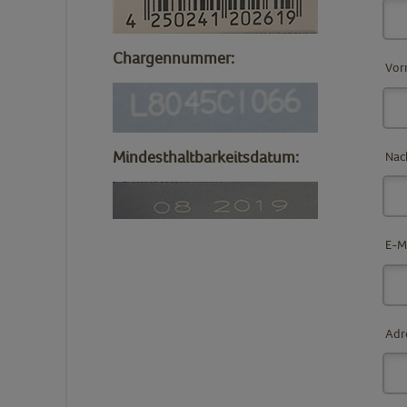
Chargennummer:
Vor
Mindesthaltbarkeitsdatum:
Nac
E-M
Adr