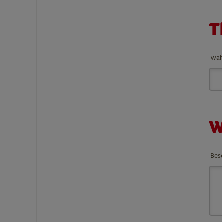
T
Wähl
W
Besc