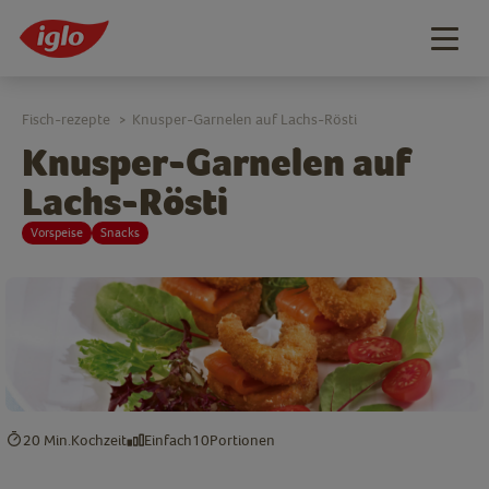
Togg
navig
Fisch-rezepte
Knusper-Garnelen auf Lachs-Rösti
>
Knusper-Garnelen auf
Lachs-Rösti
Vorspeise
Snacks
20 Min.
Kochzeit
Einfach
10
Portionen