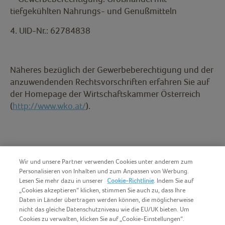
tiefgekühlten Nahrungs- und Genußmitteln
4. UID-Nr.: 62784838
Näheres bezüglich der Gewerbeberechtigung und der
anzuwendenden Rechtsvorschriften erfahren Sie auf
der Homepage der Wirtschaftskammer Österreich
(
http://www.wko.at/
).
Wir und unsere Partner verwenden Cookies unter anderem zum
Personalisieren von Inhalten und zum Anpassen von Werbung.
Lesen Sie mehr dazu in unserer
Cookie-Richtlinie
. Indem Sie auf
„Cookies akzeptieren“ klicken, stimmen Sie auch zu, dass Ihre
Daten in Länder übertragen werden können, die möglicherweise
nicht das gleiche Datenschutzniveau wie die EU/UK bieten. Um
Cookies zu verwalten, klicken Sie auf „Cookie-Einstellungen“.