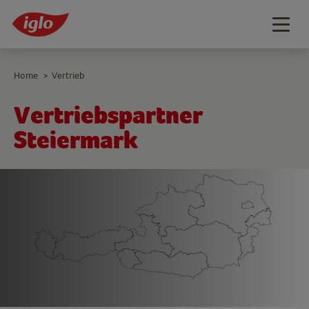
Togg
navig
Home
Vertrieb
>
Vertriebspartner
Steiermark