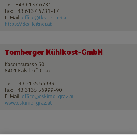
Tel.: +43 6137 6731
Fax: +43 6137 6731-17
E-Mail:
office@tks-leitner.at
https://
tks-leitner.at
Tomberger Kühlkost-GmbH
Kasernstrasse 60
8401 Kalsdorf-Graz
Tel.: +43 3135 56999
Fax: +43 3135 56999-90
E-Mail:
office@eskimo-graz.at
www.eskimo-graz.at