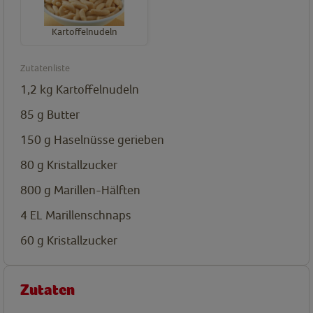
Kartoffelnudeln
Zutatenliste
1,2
kg
Kartoffelnudeln
85
g
Butter
150
g
Haselnüsse gerieben
80
g
Kristallzucker
800
g
Marillen-Hälften
4
EL
Marillenschnaps
60
g
Kristallzucker
Zutaten