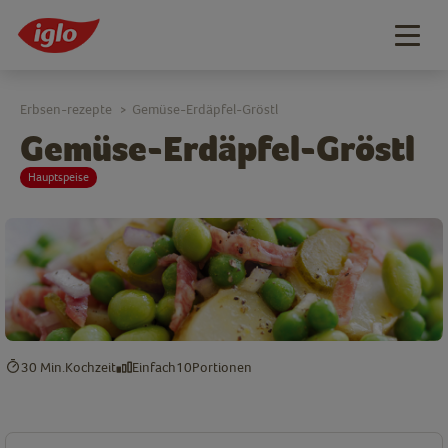
Togg
navig
Erbsen-rezepte
Gemüse-Erdäpfel-Gröstl
>
Gemüse-Erdäpfel-Gröstl
Hauptspeise
30 Min.
Kochzeit
Einfach
10
Portionen