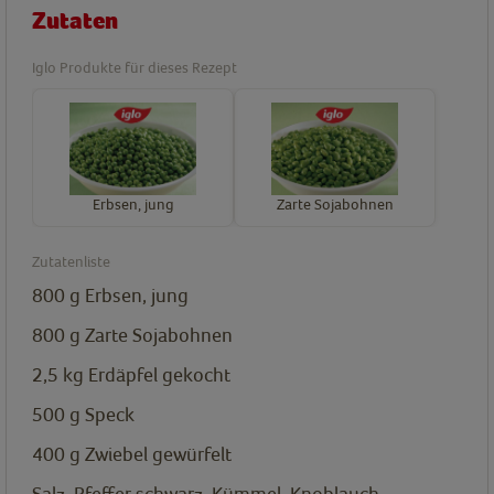
Zutaten
Iglo Produkte für dieses Rezept
Erbsen, jung
Zarte Sojabohnen
Zutatenliste
800
g
Erbsen, jung
800
g
Zarte Sojabohnen
2,5
kg
Erdäpfel gekocht
500
g
Speck
400
g
Zwiebel gewürfelt
Salz, Pfeffer schwarz, Kümmel, Knoblauch