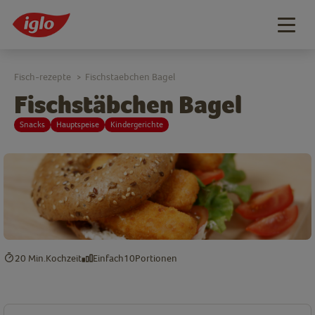
Togg
navig
Fisch-rezepte
Fischstaebchen Bagel
>
Fischstäbchen Bagel
Snacks
Hauptspeise
Kindergerichte
20 Min.
Kochzeit
Einfach
10
Portionen