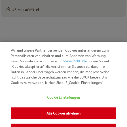
45 Min.
Mittel
Wir und unsere Partner verwenden Cookies unter anderem zum
Personalisieren von Inhalten und zum Anpassen von Werbung.
Lesen Sie mehr dazu in unserer
Cookie-Richtlinie
. Indem Sie auf
„Cookies akzeptieren“ klicken, stimmen Sie auch zu, dass Ihre
Daten in Länder übertragen werden können, die möglicherweise
nicht das gleiche Datenschutzniveau wie die EU/UK bieten. Um
Cookies zu verwalten, klicken Sie auf „Cookie-Einstellungen“.
COPYRIGHT IGLO 2025
COOKIE-GRUNDSÄTZE
Cookie Einstellungen
KONTAKT
IMPRESSUM
NOMAD FOODS
Alle Cookies ablehnen
NUTZUNGSBEDINGUNGEN
PRIVACY POLICY