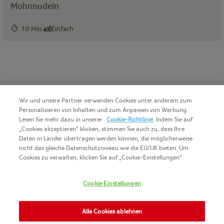
Mohnnudeln
10 Min.
Einfach
Wir und unsere Partner verwenden Cookies unter anderem zum
Personalisieren von Inhalten und zum Anpassen von Werbung.
Lesen Sie mehr dazu in unserer
Cookie-Richtlinie
. Indem Sie auf
„Cookies akzeptieren“ klicken, stimmen Sie auch zu, dass Ihre
Daten in Länder übertragen werden können, die möglicherweise
nicht das gleiche Datenschutzniveau wie die EU/UK bieten. Um
Cookies zu verwalten, klicken Sie auf „Cookie-Einstellungen“.
COPYRIGHT IGLO 2025
COOKIE-GRUNDSÄTZE
Cookie Einstellungen
KONTAKT
IMPRESSUM
NOMAD FOODS
Alle Cookies ablehnen
NUTZUNGSBEDINGUNGEN