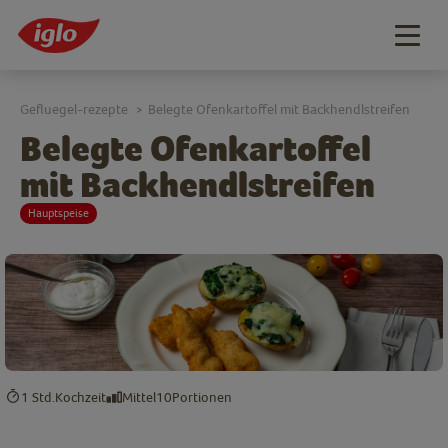
Togg
navig
Gefluegel-rezepte
Belegte Ofenkartoffel mit Backhendlstreifen
>
Belegte Ofenkartoffel
mit Backhendlstreifen
Hauptspeise
1 Std.
Kochzeit
Mittel
10
Portionen