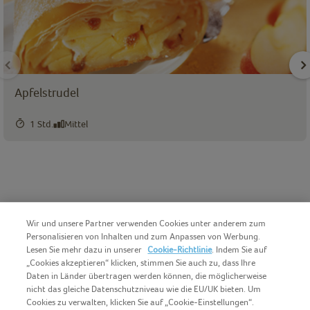
Apfelstrudel
1 Std.
Mittel
Wir und unsere Partner verwenden Cookies unter anderem zum
Personalisieren von Inhalten und zum Anpassen von Werbung.
Lesen Sie mehr dazu in unserer
Cookie-Richtlinie
. Indem Sie auf
„Cookies akzeptieren“ klicken, stimmen Sie auch zu, dass Ihre
Daten in Länder übertragen werden können, die möglicherweise
nicht das gleiche Datenschutzniveau wie die EU/UK bieten. Um
Cookies zu verwalten, klicken Sie auf „Cookie-Einstellungen“.