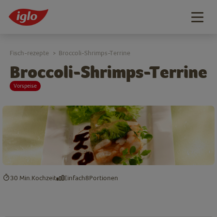
Togg
navig
Fisch-rezepte
Broccoli-Shrimps-Terrine
>
Broccoli-Shrimps-Terrine
Vorspeise
30 Min.
Kochzeit
Einfach
8
Portionen