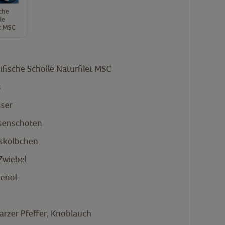
sche
le
et MSC
ifische Scholle Naturfilet MSC
s
ser
senschoten
skölbchen
Zwiebel
venöl
arzer Pfeffer, Knoblauch