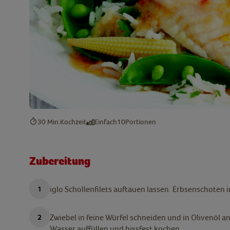
30 Min.
Kochzeit
Einfach
10
Portionen
Zubereitung
iglo Schollenfilets auftauen lassen. Erbsenschoten
Zwiebel in feine Würfel schneiden und in Olivenöl 
Wasser auffüllen und bissfest kochen.