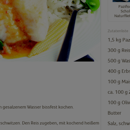
Pazifi
Schol
Naturfil
Zutatenliste
1,5
kg
Paz
300
g
Rei
500
g
Was
400
g
Erb
100
g
Mai
ca. 100
g
100
g
Oli
 in gesalzenem Wasser bissfest kochen.
Butter
anschwitzen. Den Reis zugeben, mit kochend heißem
Salz, schw