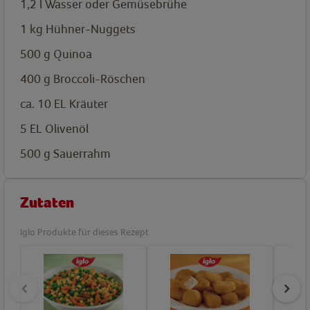
1,2
l
Wasser oder Gemüsebrühe
1
kg
Hühner-Nuggets
500
g
Quinoa
400
g
Broccoli-Röschen
ca. 10
EL
Kräuter
5
EL
Olivenöl
500
g
Sauerrahm
Zutaten
Iglo Produkte für dieses Rezept