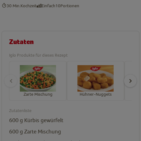
30 Min.
Kochzeit
Einfach
10
Portionen
Zutaten
Iglo Produkte für dieses Rezept
Zarte Mischung
Hühner-Nuggets
Br
Zutatenliste
600
g
Kürbis gewürfelt
600
g
Zarte Mischung