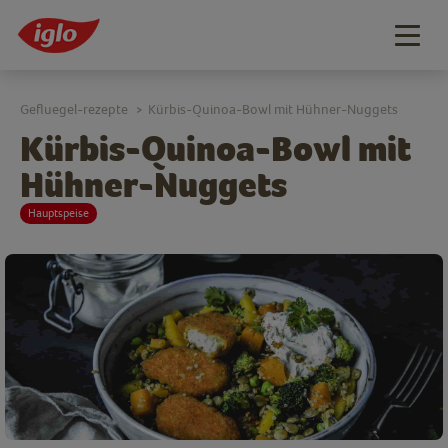
Togg
navig
Gefluegel-rezepte
Kürbis-Quinoa-Bowl mit Hühner-Nuggets
>
Kürbis-Quinoa-Bowl mit
Hühner-Nuggets
Hauptspeise