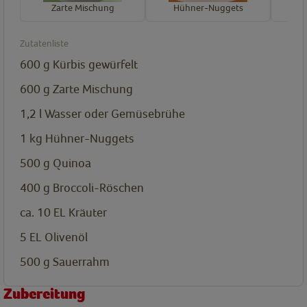
Zarte Mischung
Hühner-Nuggets
Br
Zutatenliste
600
g
Kürbis gewürfelt
600
g
Zarte Mischung
1,2
l
Wasser oder Gemüsebrühe
1
kg
Hühner-Nuggets
500
g
Quinoa
400
g
Broccoli-Röschen
ca. 10
EL
Kräuter
5
EL
Olivenöl
500
g
Sauerrahm
Zubereitung