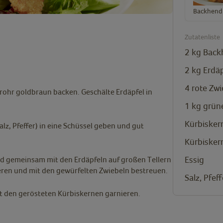
Backhendl
Zutatenliste
2
kg
Back
2
kg
Erdäp
4
rote Zwi
krohr goldbraun backen. Geschälte Erdäpfel in
1
kg
grüne
Kürbisker
alz, Pfeffer) in eine Schüssel geben und gut
Kürbisker
Essig
d gemeinsam mit den Erdäpfeln auf großen Tellern
eren und mit den gewürfelten Zwiebeln bestreuen.
Salz, Pfeff
it den gerösteten Kürbiskernen garnieren.