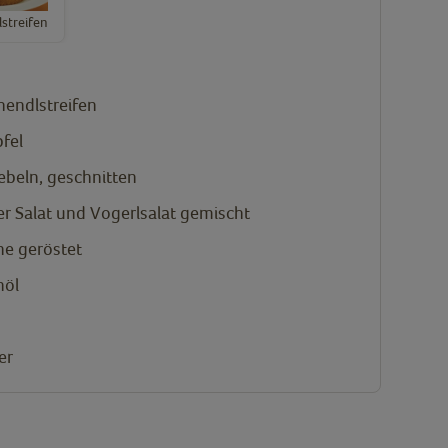
streifen
hendlstreifen
fel
ebeln, geschnitten
r Salat und Vogerlsalat gemischt
ne geröstet
nöl
er