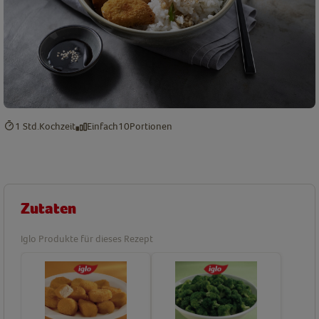
1 Std.
Kochzeit
Einfach
10
Portionen
Zutaten
Iglo Produkte für dieses Rezept