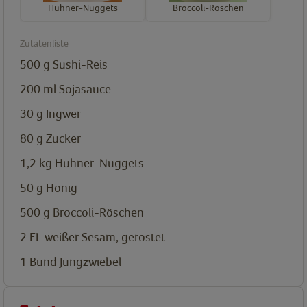
Hühner-Nuggets
Broccoli-Röschen
Zutatenliste
500
g
Sushi-Reis
200
ml
Sojasauce
30
g
Ingwer
80
g
Zucker
1,2
kg
Hühner-Nuggets
50
g
Honig
500
g
Broccoli-Röschen
2
EL
weißer Sesam, geröstet
1
Bund
Jungzwiebel