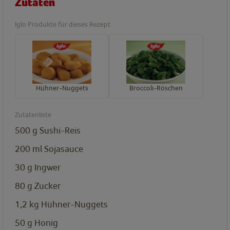
Zutaten
Iglo Produkte für dieses Rezept
Hühner-Nuggets
Broccoli-Röschen
Zutatenliste
500
g
Sushi-Reis
200
ml
Sojasauce
30
g
Ingwer
80
g
Zucker
1,2
kg
Hühner-Nuggets
50
g
Honig