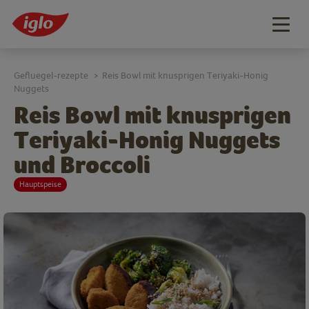
Togg
navig
Gefluegel-rezepte
Reis Bowl mit knusprigen Teriyaki-Honig
>
Nuggets
Reis Bowl mit knusprigen
Teriyaki-Honig Nuggets
und Broccoli
Hauptspeise